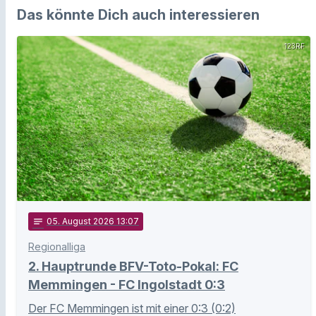
Das könnte Dich auch interessieren
123RF
notes
05
. August 2026 13:07
Regionalliga
2. Hauptrunde BFV-Toto-Pokal: FC
Memmingen - FC Ingolstadt 0:3
Der FC Memmingen ist mit einer 0:3 (0:2)