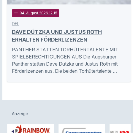
notes
04
. August 2026 12:15
DEL
DAVE DÜTZKA UND JUSTUS ROTH
ERHALTEN FÖRDERLIZENZEN
PANTHER STATTEN TORHÜTERTALENTE MIT
SPIELBERECHTIGUNGEN AUS Die Augsburger
Panther statten Dave Dützka und Justus Roth mit
Förderlizenzen aus. Die beiden Torhütertalente …
Anzeige