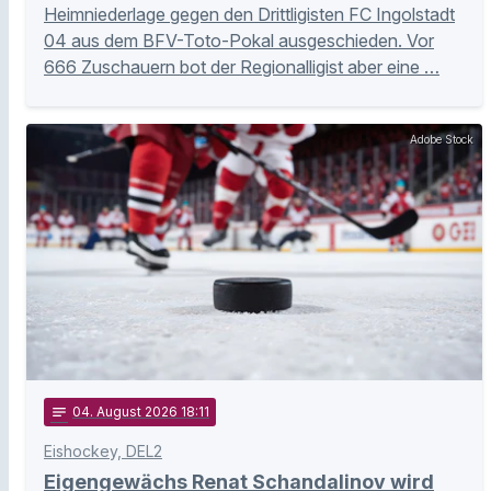
Heimniederlage gegen den Drittligisten FC Ingolstadt
04 aus dem BFV-Toto-Pokal ausgeschieden. Vor
666 Zuschauern bot der Regionalligist aber eine …
Adobe Stock
notes
04
. August 2026 18:11
Eishockey, DEL2
Eigengewächs Renat Schandalinov wird