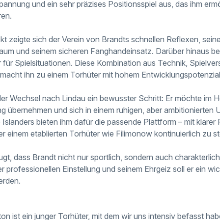
pannung und ein sehr präzises Positionsspiel aus, das ihm erm
ren.
t zeigte sich der Verein von Brandts schnellen Reflexen, sei
um und seinem sicheren Fanghandeinsatz. Darüber hinaus besi
für Spielsituationen. Diese Kombination aus Technik, Spielver
 macht ihn zu einem Torhüter mit hohem Entwicklungspotenzial
t der Wechsel nach Lindau ein bewusster Schritt: Er möchte im 
g übernehmen und sich in einem ruhigen, aber ambitionierten 
 Islanders bieten ihm dafür die passende Plattform – mit klarer
ter einem etablierten Torhüter wie Filimonow kontinuierlich zu st
ugt, dass Brandt nicht nur sportlich, sondern auch charakterlic
r professionellen Einstellung und seinem Ehrgeiz soll er ein wic
erden.
n ist ein junger Torhüter, mit dem wir uns intensiv befasst haben