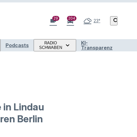
29
204
videocam
directions_car
search
23°
KI-
RADIO
Podcasts
Transparenz
SCHWABEN
 in Lindau
ren Berlin