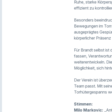
Ruhe, starke Körpers
effizient zu kontrollie
Besonders beeindruck
Bewegungen im Torra
ausgeprägtes Gespür 
körperlicher Präsenz
Für Brandt selbst is
fassen, Verantwortun
weiterentwickeln. Die
Möglichkeit, sich hin
Der Verein ist überze
Team passt. Mit seine
Torhütergespanns w
Stimmen:
Milo Markovic:
„Anto