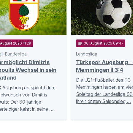
 August 2026 11:29
notes
06
. August 2026 09:47
all-Bundesliga
Landesliga
rmöglicht Dimitris
Türkspor Augsburg –
oulis Wechsel in sein
Memmingen II 3:4
atland
Die U21-Fußballer des FC
Memmingen haben am vier
 Augsburg entspricht dem
Spieltag der Landesliga S
lwunsch von Dimitris
ihren dritten Saisonsieg …
ulis: Der 30-jährige
erteidiger kehrt in seine …