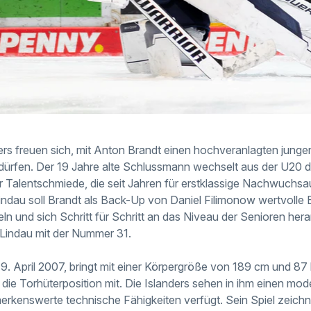
ers freuen sich, mit Anton Brandt einen hochveranlagten jungen
ürfen. Der 19 Jahre alte Schlussmann wechselt aus der U20 de
 Talentschmiede, die seit Jahren für erstklassige Nachwuchsa
Lindau soll Brandt als Back-Up von Daniel Filimonow wertvolle 
n und sich Schritt für Schritt an das Niveau der Senioren her
 Lindau mit der Nummer 31.
9. April 2007, bringt mit einer Körpergröße von 189 cm und 87 
die Torhüterposition mit. Die Islanders sehen in ihm einen mod
emerkenswerte technische Fähigkeiten verfügt. Sein Spiel zeich