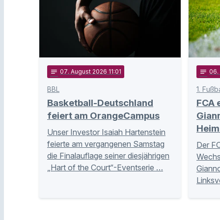
notes
07
. August 2026 11:01
notes
06
.
BBL
1. Fußb
Basketball-Deutschland
FCA e
feiert am OrangeCampus
Giann
Heim
Unser Investor Isaiah Hartenstein
feierte am vergangenen Samstag
Der FC
die Finalauflage seiner diesjährigen
Wechse
„Hart of the Court“-Eventserie …
Gianno
Linksv