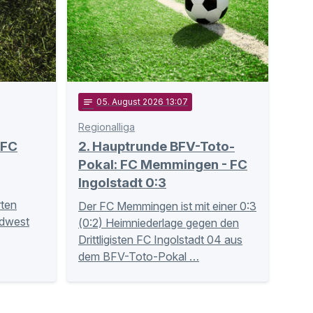
notes
05
. August 2026 13:07
Regionalliga
 FC
2. Hauptrunde BFV-Toto-
Pokal: FC Memmingen - FC
Ingolstadt 0:3
ten
Der FC Memmingen ist mit einer 0:3
üdwest
(0:2) Heimniederlage gegen den
Drittligisten FC Ingolstadt 04 aus
dem BFV-Toto-Pokal …