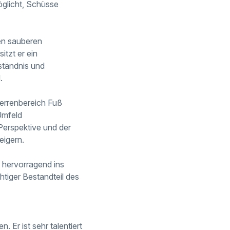
öglicht, Schüsse
nen sauberen
tzt er ein
ständnis und
.
Herrenbereich Fuß
Umfeld
 Perspektive und der
eigern.
h hervorragend ins
htiger Bestandteil des
. Er ist sehr talentiert