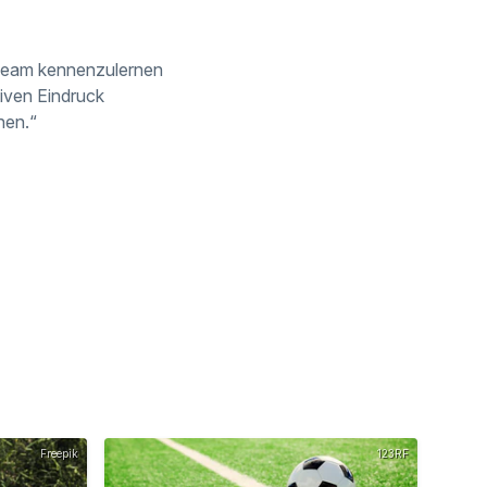
s Team kennenzulernen
tiven Eindruck
nen.“
Freepik
123RF