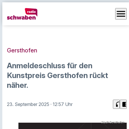
menu
Gersthofen
Anmeldeschluss für den
Kunstpreis Gersthofen rückt
näher.
headphones
chrome_reader_mode
23. September 2025
· 12:57 Uhr
Stadt Gersthofen