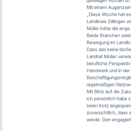
geselligen Auftakt ist
Mit einem Augenzwink
„Diese Woche hat es 
Landkreis Dillingen w
Müller lobte die eng
Beide Branchen seien
Bewegung im Landkrei
Dass das keine bloße
Landrat Müller verwi
berufliche Perspekti
Handwerk und in der
Beschäftigungsmöglic
regelmäßigen Netzwer
Mit Blick auf die Zuk
ich persönlich habe s
seien trotz angespa
zuversichtlich, dass
werde. Den engagiert