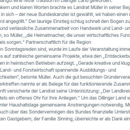
 längst eine feste Tradition im Dillinger Land geworden.
ern und klaren Worten brachte es Landrat Müller in seiner Be
in sich – der neue Bundeskanzler ist gewählt, wir haben einen
ird angegrillt.“ Der launige Einstieg schlug schnell den Bogen 
e und verlässliche Zusammenarbeit von Handwerk und Land- und
, so Müller, „die Heimatmacher, die unser wirtschaftliches Fun
s sorgen.“ Partnerschaftlich für die Region
n Sonntagsreden sind, wurde im Laufe der Veranstaltung immer
es auf zahlreiche gemeinsame Projekte, etwa den „Entdeckerbu
ven in heimischen Betrieben aufzeigt. „Gerade kreative und klu
 Land- und Forstwirtschaft spannende Ausbildungs- und
hkeiten“, betonte Müller. Auch die gut besuchten Gründervera
ktreffen nannte er als Belege für das funktionierende Zusamm
unft versicherte der Landrat seine Unterstützung: „Der Landkreis
tets ein offenes Ohr für Ihre Anliegen.“ Um das Dillinger Land 
nnter Haushaltslage gemeinsame Anstrengungen notwendig. Mül
 auch über das Sondervermögen des Bundes finanzielle Unterst
en Gastgebern, der Familie Sinning, überreichte er als Dank ei