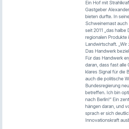
Ein Hof mit Strahlkraf
Gastgeber Alexander S
bieten durfte. In sei
Schweinemast auch a
seit 2011 „das halbe 
regionalen Produkte i
Landwirtschaft. „Wir 
Das Handwerk bezieh
Für das Handwerk erg
daran, dass fast alle
klares Signal für die
auch die politische 
Bundesregierung neue
betreffen. Ich bin op
nach Berlin!“ Ein ze
hängen daran, und von
sprach er sich deutli
Innovationskraft aus