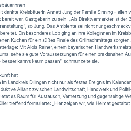
sbäuerinnen
it dankte Kreisbäuerin Annett Jung der Familie Sinning – allen 
t bereit war, Gastgeberin zu sein. „Als Direktvermarkter ist der 
ranstaltung“, so Jung. Das Ambiente sei nicht nur geschmackv
rbereitet. Ein besonderes Lob ging an ihre Kolleginnen im Krei
enen Kuchen für ein süßes Finale des Grillnachmittags sorgten.
etterlage: Mit Alois Rainer, einem bayerischen Handwerksmeiste
iums, sehe sie gute Voraussetzungen für einen praxisnahen Au
 besser kann’s kaum passen“, schmunzelte sie.
kunft hat
 im Landkreis Dillingen nicht nur als festes Ereignis im Kalender 
produktive Allianz zwischen Landwirtschaft, Handwerk und Politik.
ietet es Raum für Austausch, Vernetzung und gegenseitige We
ler treffend formulierte: „Hier zeigen wir, wie Heimat gestalte