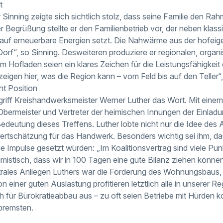
t
inning zeigte sich sichtlich stolz, dass seine Familie den Rah
ner Begrüßung stellte er den Familienbetrieb vor, der neben kl
uf erneuerbare Energien setzt. Die Nahwärme aus der hofeig
Dorf“, so Sinning. Desweiteren produziere er regionalen, orga
m Hofladen seien ein klares Zeichen für die Leistungsfähigkeit
zeigen hier, was die Region kann – vom Feld bis auf den Teller“
t Position
riff Kreishandwerksmeister Werner Luther das Wort. Mit einem 
 Obermeister und Vertreter der heimischen Innungen der Einladu
 Bedeutung dieses Treffens. Luther lobte nicht nur die Idee des 
Wertschätzung für das Handwerk. Besonders wichtig sei ihm, da
 Impulse gesetzt würden: „Im Koalitionsvertrag sind viele Punk
timistisch, dass wir in 100 Tagen eine gute Bilanz ziehen könne
ntrales Anliegen Luthers war die Förderung des Wohnungsbaus,
 einer guten Auslastung profitieren letztlich alle in unserer Re
ch für Bürokratieabbau aus – zu oft seien Betriebe mit Hürden kon
bremsten.