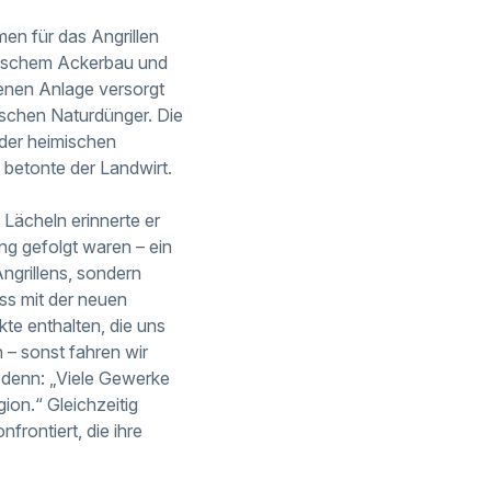
men für das Angrillen
assischem Ackerbau und
enen Anlage versorgt
nischen Naturdünger. Die
 der heimischen
, betonte der Landwirt.
Lächeln erinnerte er
ng gefolgt waren – ein
Angrillens, sondern
ss mit der neuen
te enthalten, die uns
n – sonst fahren wir
 denn: „Viele Gewerke
gion.“ Gleichzeitig
frontiert, die ihre