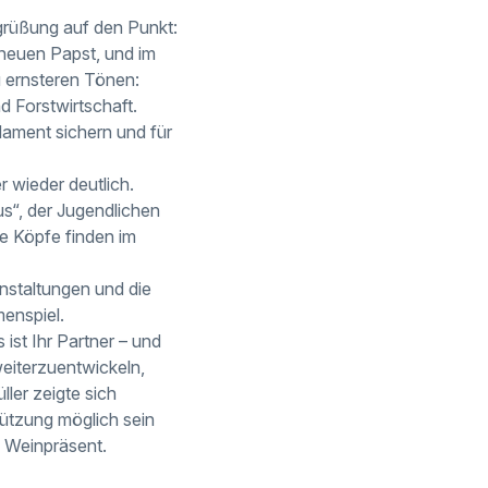
grüßung auf den Punkt:
 neuen Papst, und im
zu ernsteren Tönen:
 Forstwirtschaft.
dament sichern und für
 wieder deutlich.
s“, der Jugendlichen
ge Köpfe finden im
nstaltungen und die
enspiel.
 ist Ihr Partner – und
weiterzuentwickeln,
ler zeigte sich
ützung möglich sein
n Weinpräsent.