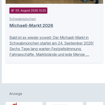
notes
05
. August 2026 13:25
Schwabmünchen
Michaeli-Markt 2026
Bald ist es wieder soweit: Der Michaeli-Markt in
Schwabmünchen startet am 24. September 2026!
Sechs Tage lang warten Festzeltstimmung,
Fahrgeschäfte, Marktstände und jede Menge …
Anzeige