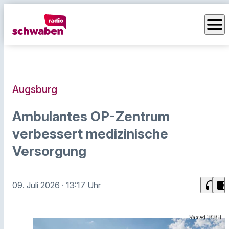
menu
Augsburg
Ambulantes OP-Zentrum
verbessert medizinische
Versorgung
headphones
chrome_reader_mode
09. Juli 2026
· 13:17 Uhr
Vamed WWH