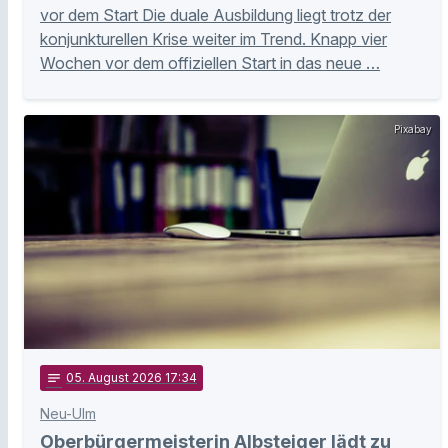
vor dem Start Die duale Ausbildung liegt trotz der
konjunkturellen Krise weiter im Trend. Knapp vier
Wochen vor dem offiziellen Start in das neue …
Pixabay
notes
05
. August 2026 17:34
Neu-Ulm
Oberbürgermeisterin Albsteiger lädt zu