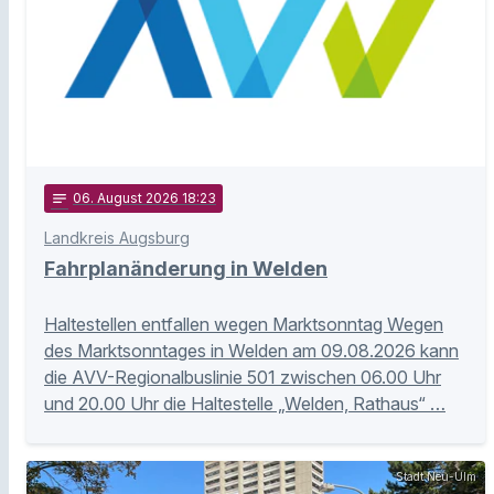
notes
06
. August 2026 18:23
Landkreis Augsburg
Fahrplanänderung in Welden
Haltestellen entfallen wegen Marktsonntag Wegen
des Marktsonntages in Welden am 09.08.2026 kann
die AVV-Regionalbuslinie 501 zwischen 06.00 Uhr
und 20.00 Uhr die Haltestelle „Welden, Rathaus“ …
Stadt Neu-Ulm