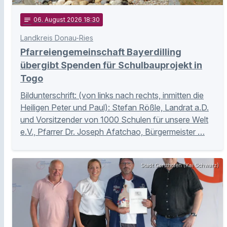
notes
06
. August 2026 18:30
Landkreis Donau-Ries
Pfarreiengemeinschaft Bayerdilling
übergibt Spenden für Schulbauprojekt in
Togo
Bildunterschrift: (von links nach rechts, inmitten die
Heiligen Peter und Paul): Stefan Rößle, Landrat a.D.
und Vorsitzender von 1000 Schulen für unsere Welt
e.V., Pfarrer Dr. Joseph Afatchao, Bürgermeister …
Stadt Gersthofen (Kai Schwarz)