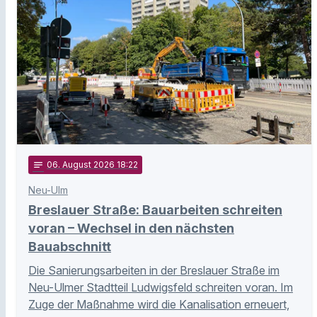
notes
06
. August 2026 18:22
Neu-Ulm
Breslauer Straße: Bauarbeiten schreiten
voran – Wechsel in den nächsten
Bauabschnitt
Die Sanierungsarbeiten in der Breslauer Straße im
Neu-Ulmer Stadtteil Ludwigsfeld schreiten voran. Im
Zuge der Maßnahme wird die Kanalisation erneuert,