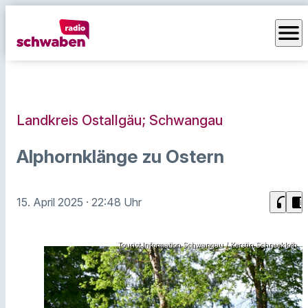
menu
Landkreis Ostallgäu; Schwangau
Alphornklänge zu Ostern
headphones
chrome_reader_mode
15. April 2025
· 22:48 Uhr
Tourist Information Schwangau / Kerstin Schneekloth