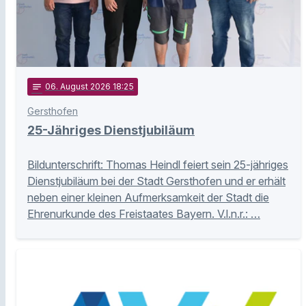
notes
06
. August 2026 18:25
Gersthofen
25-Jähriges Dienstjubiläum
Bildunterschrift: Thomas Heindl feiert sein 25-jähriges
Dienstjubiläum bei der Stadt Gersthofen und er erhält
neben einer kleinen Aufmerksamkeit der Stadt die
Ehrenurkunde des Freistaates Bayern. V.l.n.r.: …