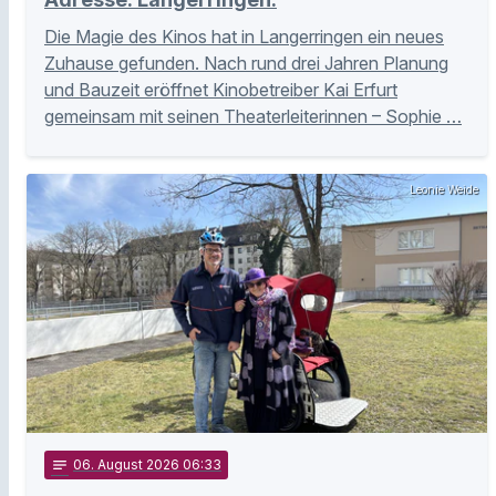
Die Magie des Kinos hat in Langerringen ein neues
Zuhause gefunden. Nach rund drei Jahren Planung
und Bauzeit eröffnet Kinobetreiber Kai Erfurt
gemeinsam mit seinen Theaterleiterinnen – Sophie …
Leonie Weide
notes
06
. August 2026 06:33