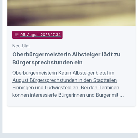
notes
05
. August 2026 17:34
Neu-Ulm
Oberbürgermeisterin Albsteiger lädt zu
Bürgersprechstunden ein
Oberbürgermeisterin Katrin Albsteiger bietet im
August Bürgersprechstunden in den Stadtteilen
Finningen und Ludwigsfeld an. Bei den Terminen
können interessierte Bürgerinnen und Bürger mit …