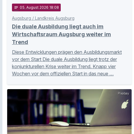
notes
05
. August 2026 18:08
Augsburg / Landkreis Augsburg
Die duale Ausbildung liegt auch im
Wirtschaftsraum Augsburg weiter im
Trend
Diese Entwicklungen prägen den Ausbildungsmarkt
vor dem Start Die duale Ausbildung liegt trotz der
konjunkturellen Krise weiter im Trend. Knapp vier
Wochen vor dem offiziellen Start in das neue …
Pixabay