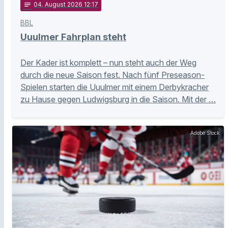
notes
04
. August 2026 12:17
BBL
Uuulmer Fahrplan steht
Der Kader ist komplett – nun steht auch der Weg
durch die neue Saison fest. Nach fünf Preseason-
Spielen starten die Uuulmer mit einem Derbykracher
zu Hause gegen Ludwigsburg in die Saison. Mit der …
Adobe Stock