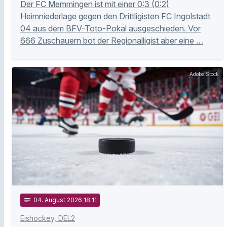
Der FC Memmingen ist mit einer 0:3 (0:2)
Heimniederlage gegen den Drittligisten FC Ingolstadt
04 aus dem BFV-Toto-Pokal ausgeschieden. Vor
666 Zuschauern bot der Regionalligist aber eine …
Adobe Stock
notes
04
. August 2026 18:11
Eishockey, DEL2