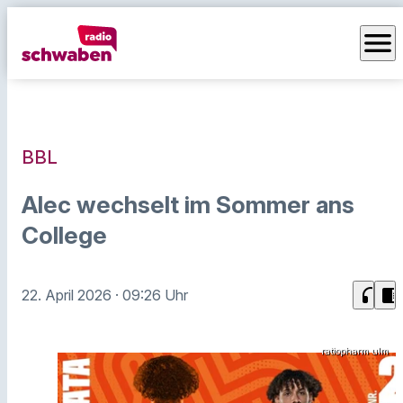
menu
BBL
Alec wechselt im Sommer ans
College
headphones
chrome_reader_mode
22. April 2026
· 09:26 Uhr
ratiopharm ulm