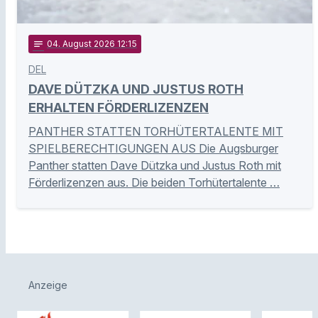
notes
04
. August 2026 12:15
DEL
DAVE DÜTZKA UND JUSTUS ROTH
ERHALTEN FÖRDERLIZENZEN
PANTHER STATTEN TORHÜTERTALENTE MIT
SPIELBERECHTIGUNGEN AUS Die Augsburger
Panther statten Dave Dützka und Justus Roth mit
Förderlizenzen aus. Die beiden Torhütertalente …
Anzeige