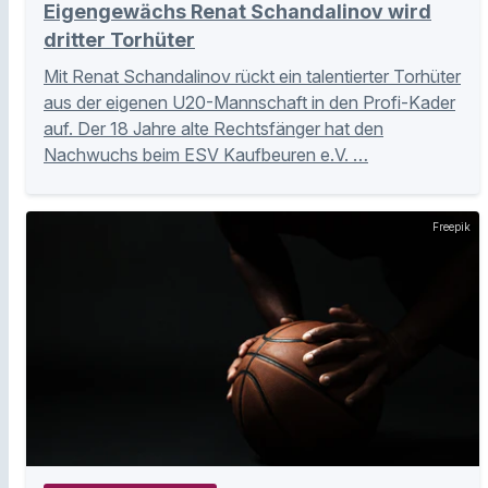
Eigengewächs Renat Schandalinov wird
dritter Torhüter
Mit Renat Schandalinov rückt ein talentierter Torhüter
aus der eigenen U20-Mannschaft in den Profi-Kader
auf. Der 18 Jahre alte Rechtsfänger hat den
Nachwuchs beim ESV Kaufbeuren e.V. …
Freepik