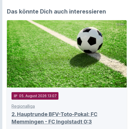
Das könnte Dich auch interessieren
123RF
notes
05
. August 2026 13:07
Regionalliga
2. Hauptrunde BFV-Toto-Pokal: FC
Memmingen - FC Ingolstadt 0:3