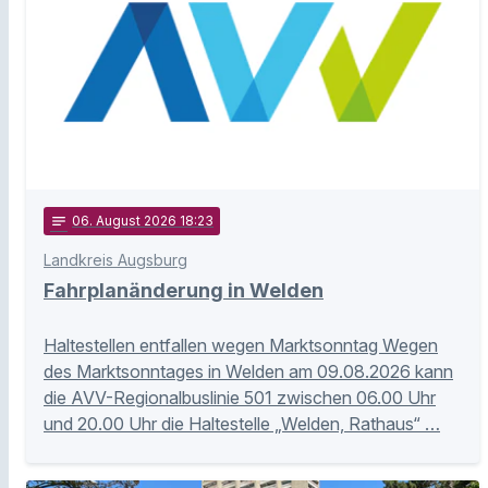
notes
06
. August 2026 18:23
Landkreis Augsburg
Fahrplanänderung in Welden
Haltestellen entfallen wegen Marktsonntag Wegen
des Marktsonntages in Welden am 09.08.2026 kann
die AVV-Regionalbuslinie 501 zwischen 06.00 Uhr
und 20.00 Uhr die Haltestelle „Welden, Rathaus“ …