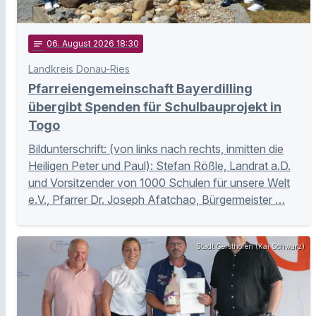
notes
06
. August 2026 18:30
Landkreis Donau-Ries
Pfarreiengemeinschaft Bayerdilling
übergibt Spenden für Schulbauprojekt in
Togo
Bildunterschrift: (von links nach rechts, inmitten die
Heiligen Peter und Paul): Stefan Rößle, Landrat a.D.
und Vorsitzender von 1000 Schulen für unsere Welt
e.V., Pfarrer Dr. Joseph Afatchao, Bürgermeister …
Stadt Gersthofen (Kai Schwarz)