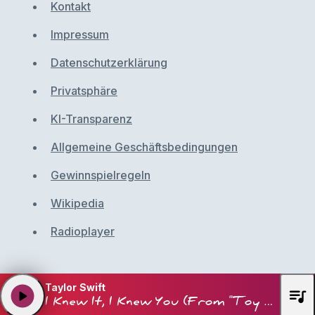
Kontakt
Impressum
Datenschutzerklärung
Privatsphäre
KI-Transparenz
Allgemeine Geschäftsbedingungen
Gewinnspielregeln
Wikipedia
Radioplayer
Taylor Swift
queue_music
play_arrow
I Knew It, I Knew You (From "Toy Story 5")