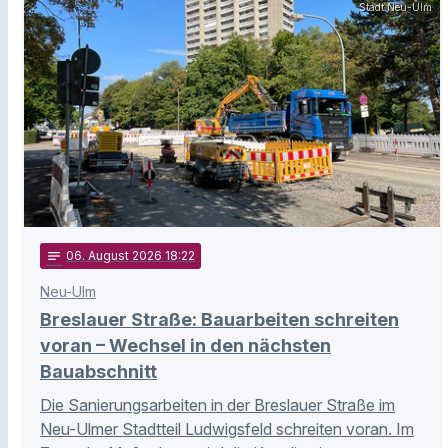
Stadt Neu-Ulm
notes
06
. August 2026 18:22
Neu-Ulm
Breslauer Straße: Bauarbeiten schreiten
voran – Wechsel in den nächsten
Bauabschnitt
Die Sanierungsarbeiten in der Breslauer Straße im
Neu-Ulmer Stadtteil Ludwigsfeld schreiten voran. Im