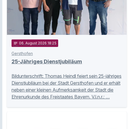
notes
06
. August 2026 18:25
Gersthofen
25-Jähriges Dienstjubiläum
Bildunterschrift: Thomas Heindl feiert sein 25-jähriges
Dienstjubiläum bei der Stadt Gersthofen und er erhält
neben einer kleinen Aufmerksamkeit der Stadt die
Ehrenurkunde des Freistaates Bayern. V.l.n.r.: …