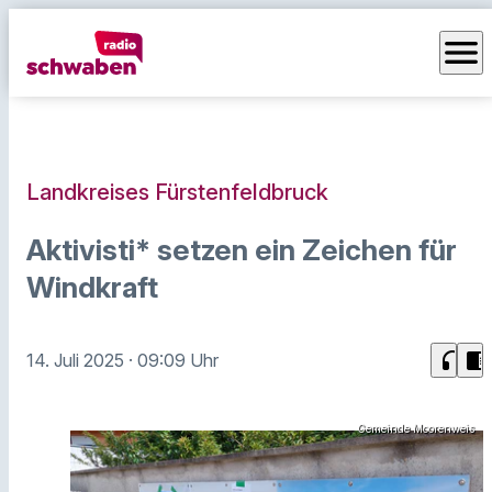
menu
Landkreises Fürstenfeldbruck
Aktivisti* setzen ein Zeichen für
Windkraft
headphones
chrome_reader_mode
14. Juli 2025
· 09:09 Uhr
Gemeinde Moorenweis