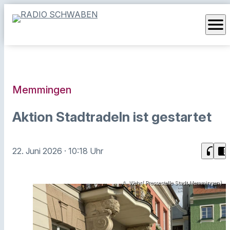
menu
Memmingen
Aktion Stadtradeln ist gestartet
headphones
chrome_reader_mode
22. Juni 2026
· 10:18 Uhr
A. Wehr/ Pressestelle Stadt Memmingen)