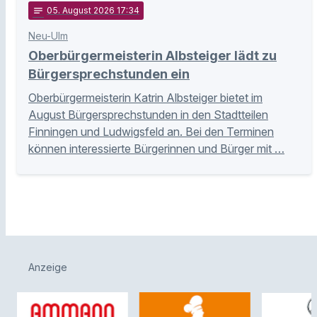
notes
05
. August 2026 17:34
Neu-Ulm
Oberbürgermeisterin Albsteiger lädt zu
Bürgersprechstunden ein
Oberbürgermeisterin Katrin Albsteiger bietet im
August Bürgersprechstunden in den Stadtteilen
Finningen und Ludwigsfeld an. Bei den Terminen
können interessierte Bürgerinnen und Bürger mit …
Anzeige