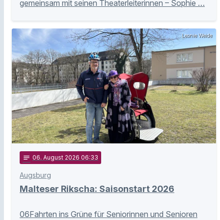
gemeinsam mit seinen Theaterleiterinnen – Sophie …
Leonie Weide
notes
06
. August 2026 06:33
Augsburg
Malteser Rikscha: Saisonstart 2026
06Fahrten ins Grüne für Seniorinnen und Senioren