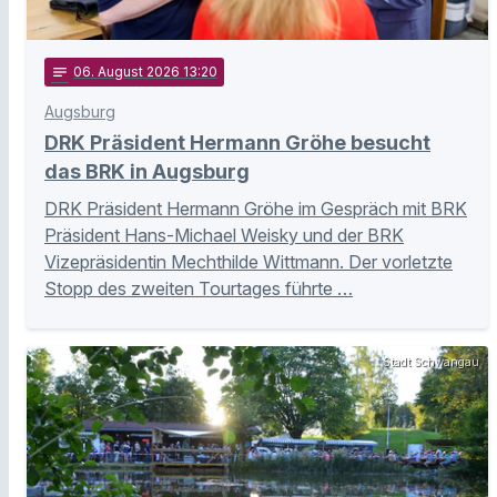
notes
06
. August 2026 13:20
Augsburg
DRK Präsident Hermann Gröhe besucht
das BRK in Augsburg
DRK Präsident Hermann Gröhe im Gespräch mit BRK
Präsident Hans-Michael Weisky und der BRK
Vizepräsidentin Mechthilde Wittmann. Der vorletzte
Stopp des zweiten Tourtages führte …
Stadt Schwangau