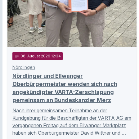
notes
06
. August 2026 12:34
Nördlingen
Nördlinger und Ellwanger
Oberbürgermeister wenden sich nach
angekündigter VARTA-Zerschlagung
gemeinsam an Bundeskanzler Merz
Nach ihrer gemeinsamen Teilnahme an der
Kundgebung für die Beschäftigten der VARTA AG am
vergangenen Freitag auf dem Ellwanger Marktplatz
haben sich Oberbürgermeister David Wittner und …