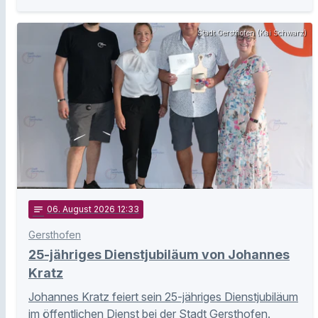
Stadt Gersthofen (Kai Schwarz)
notes
06
. August 2026 12:33
Gersthofen
25-jähriges Dienstjubiläum von Johannes
Kratz
Johannes Kratz feiert sein 25-jähriges Dienstjubiläum
im öffentlichen Dienst bei der Stadt Gersthofen.