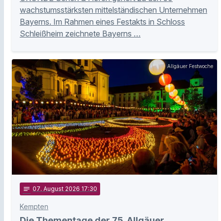
wachstumsstärksten mittelständischen Unternehmen
Bayerns. Im Rahmen eines Festakts in Schloss
Schleißheim zeichnete Bayerns …
Allgäuer Festwoche
notes
07
. August 2026 17:30
Kempten
Die Thementage der 75. Allgäuer