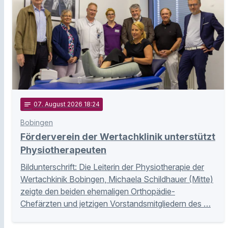
notes
07
. August 2026 18:24
Bobingen
Förderverein der Wertachklinik unterstützt
Physiotherapeuten
Bildunterschrift: Die Leiterin der Physiotherapie der
Wertachkinik Bobingen, Michaela Schildhauer (Mitte)
zeigte den beiden ehemaligen Orthopädie-
Chefärzten und jetzigen Vorstandsmitgliedern des …