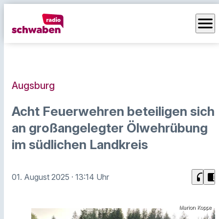
menu
Augsburg
Acht Feuerwehren beteiligen sich
an großangelegter Ölwehrübung
im südlichen Landkreis
headphones
chrome_reader_mode
01. August 2025
· 13:14 Uhr
Marion Koppe