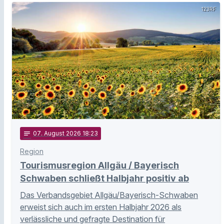
123RF
notes
07
. August 2026 18:23
Region
Tourismusregion Allgäu / Bayerisch
Schwaben schließt Halbjahr positiv ab
Das Verbandsgebiet Allgäu/Bayerisch-Schwaben
erweist sich auch im ersten Halbjahr 2026 als
verlässliche und gefragte Destination für