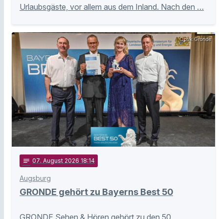
Urlaubsgäste, vor allem aus dem Inland. Nach den …
Optik Gronde
notes
07
. August 2026 18:14
Augsburg
GRONDE gehört zu Bayerns Best 50
GRONDE Sehen & Hören gehört zu den 50