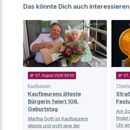
Das könnte Dich auch interessieren
Christoph Rothe Stadt Kaufbeuren
notes
07
. August 2026 09:05
notes
07
Kaufbeuren
Thierh
Kaufbeurens älteste
Stra
Bürgerin feiert 106.
Fest
Geburtstag
Am Son
findet 
Martha Goth ist Kaufbeurens
Uhr ei
älteste und wohl eine der