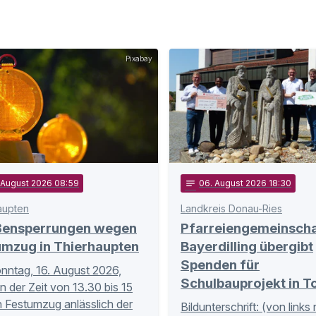
Pixabay
. August 2026 08:59
notes
06
. August 2026 18:30
aupten
Landkreis Donau-Ries
ßensperrungen wegen
Pfarreiengemeinscha
umzug in Thierhaupten
Bayerdilling übergibt
Spenden für
ntag, 16. August 2026,
Schulbauprojekt in T
in der Zeit von 13.30 bis 15
n Festumzug anlässlich der
Bildunterschrift: (von links