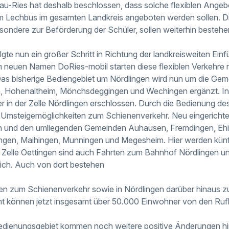
u-Ries hat deshalb beschlossen, dass solche flexiblen Angeb
 Lechbus im gesamten Landkreis angeboten werden sollen. Di
esondere zur Beförderung der Schüler, sollen weiterhin bestehe
gte nun ein großer Schritt in Richtung der landkreisweiten Einf
 neuen Namen DoRies-mobil starten diese flexiblen Verkehre 
Das bisherige Bediengebiet um Nördlingen wird nun um die Gem
, Hohenaltheim, Mönchsdeggingen und Wechingen ergänzt. I
 in der Zelle Nördlingen erschlossen. Durch die Bedienung de
 Umsteigemöglichkeiten zum Schienenverkehr. Neu eingerichte
gen und den umliegenden Gemeinden Auhausen, Fremdingen, Eh
fingen, Maihingen, Munningen und Megesheim. Hier werden kün
 Zelle Oettingen sind auch Fahrten zum Bahnhof Nördlingen u
ich. Auch von dort bestehen
en zum Schienenverkehr sowie in Nördlingen darüber hinaus z
t können jetzt insgesamt über 50.000 Einwohner von den Rufb
dienungsgebiet kommen noch weitere positive Änderungen hin