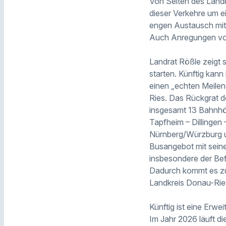
Von Seiten des Landk
dieser Verkehre um ei
engen Austausch mit 
Auch Anregungen vo
Landrat Rößle zeigt 
starten. Künftig kan
einen „echten Meilen
Ries. Das Rückgrat de
insgesamt 13 Bahnhöf
Tapfheim – Dillingen
Nürnberg/Würzburg u
Busangebot mit seine
insbesondere der Bef
Dadurch kommt es zu 
Landkreis Donau-Rie
Künftig ist eine Erwe
Im Jahr 2026 läuft d