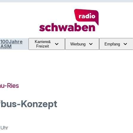
100Jahre
Karriere&
Werbung
Empfang
ASM
Freizeit
u-Ries
fbus-Konzept
 Uhr