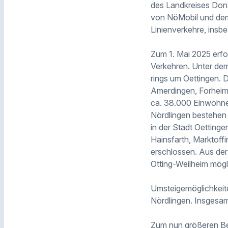
des Landkreises Dona
von NöMobil und dem
Linienverkehre, insb
Zum 1. Mai 2025 erfol
Verkehren. Unter dem
rings um Oettingen. 
Amerdingen, Forheim
ca. 38.000 Einwohner
Nördlingen bestehen
in der Stadt Oettin
Hainsfarth, Marktof
erschlossen. Aus der
Otting-Weilheim mögl
Umsteigemöglichkeit
Nördlingen. Insgesam
Zum nun größeren Be