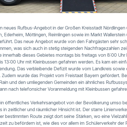
in neues Rufbus-Angebot in der Großen Kreisstadt Nördlingen
 Ederheim, Möttingen, Reimlingen sowie im Markt Wallerstein
führt. Das neue Angebot wurde von den Fahrgästen sehr sch
men, was sich auch in stetig steigenden Nachfragezahlen zei
innerhalb dieses Gebietes montags bis freitags von 8:00 Uhr 
s 13:00 Uhr mit Kleinbussen gefahren werden. Es kam ein ein
ndung. Das verbleibende Defizit wurde vom Landkreis sowie d
Zudem wurde das Projekt vom Freistaat Bayern gefördert. Berei
dt Rain und den umliegenden Gemeinden ein ähnliches Rufbuss
kann nach telefonsicher Voranmeldung mit Kleinbussen gefahr
s ein öffentliches Verkehrsangebot von der Bevölkerung umso
ses in zeitlicher und räumlicher Hinsicht ist. Der starre Linienve
ner bestimmten Route zeigt dort seine Stärken, wo eine Vielzah
eit zu befördern ist, wie dies vor allem im Schülerverkehr der Fa