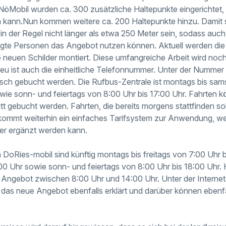
öMobil wurden ca. 300 zusätzliche Haltepunkte eingerichtet,
 kann.Nun kommen weitere ca. 200 Haltepunkte hinzu. Damit 
in der Regel nicht länger als etwa 250 Meter sein, sodass auch
tigte Personen das Angebot nutzen können. Aktuell werden die 
 neuen Schilder montiert. Diese umfangreiche Arbeit wird noch
u ist auch die einheitliche Telefonnummer. Unter der Numm
sch gebucht werden. Die Rufbus-Zentrale ist montags bis sam
wie sonn- und feiertags von 8:00 Uhr bis 17:00 Uhr. Fahrten k
itt gebucht werden. Fahrten, die bereits morgens stattfinden s
ommt weiterhin ein einfaches Tarifsystem zur Anwendung, wel
er ergänzt werden kann.
 DoRies-mobil sind künftig montags bis freitags von 7:00 Uhr 
00 Uhr sowie sonn- und feiertags von 8:00 Uhr bis 18:00 Uhr. 
s Angebot zwischen 8:00 Uhr und 14:00 Uhr. Unter der Interne
ig das neue Angebot ebenfalls erklärt und darüber können ebenf