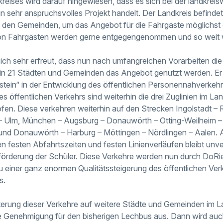
reises wird darauf hingewiesen, dass es sich bei der landkreis
n sehr anspruchsvolles Projekt handelt. Der Landkreis befindet
den Gemeinden, um das Angebot für die Fahrgäste möglichst o
n Fahrgästen werden gerne entgegengenommen und so weit w
sich sehr erfreut, dass nun nach umfangreichen Vorarbeiten di
n in 21 Städten und Gemeinden das Angebot genutzt werden. Er 
stein“ in der Entwicklung des öffentlichen Personennahverkeh
s öffentlichen Verkehrs sind weiterhin die drei Zuglinien im Lan
en. Diese verkehren weiterhin auf den Strecken Ingolstadt –
 – Ulm, München – Augsburg – Donauwörth – Otting-Weilheim –
nd Donauwörth – Harburg – Möttingen – Nördlingen – Aalen. A
n festen Abfahrtszeiten und festen Linienverläufen bleibt unve
örderung der Schüler. Diese Verkehre werden nun durch DoRie
einer ganz enormen Qualitätssteigerung des öffentlichen Ve
s.
iterung dieser Verkehre auf weitere Städte und Gemeinden im La
ie Genehmigung für den bisherigen Lechbus aus. Dann wird auc