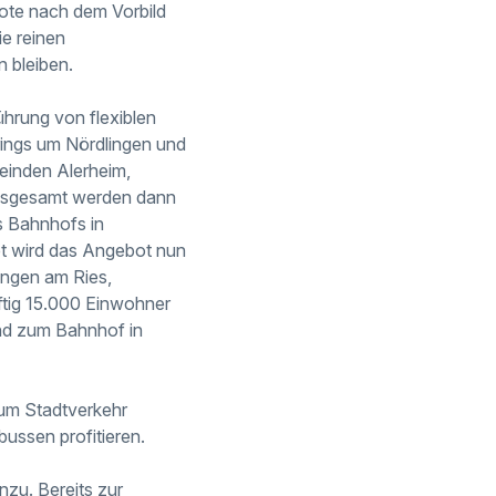
ote nach dem Vorbild
e reinen
n bleiben.
ührung von flexiblen
rings um Nördlingen und
einden Alerheim,
nsgesamt werden dann
s Bahnhofs in
t wird das Angebot nun
ingen am Ries,
ftig 15.000 Einwohner
nd zum Bahnhof in
um Stadtverkehr
ussen profitieren.
zu. Bereits zur