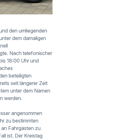
 und den umliegenden
 unter dem damaligen
nell
gte. Nach telefonischer
bis 18:00 Uhr und
faches
en beteiligten
ts seit längerer Zeit
ystem unter dem Namen
en werden.
 besser angenommen
rkehr zu bestimmten
l an Fahrgästen zu
ll ist. Der Kreistag