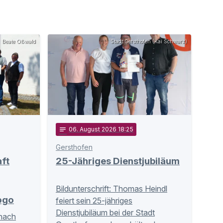
Beate Oßwald
Stadt Gersthofen (Kai Schwarz)
notes
06
. August 2026 18:25
Gersthofen
ft
25-Jähriges Dienstjubiläum
Bildunterschrift: Thomas Heindl
ogo
feiert sein 25-jähriges
Dienstjubiläum bei der Stadt
 nach