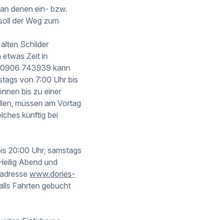
 an denen ein- bzw.
soll der Weg zum
alten Schilder
 etwas Zeit in
er 0906 743939 kann
stags von 7:00 Uhr bis
önnen bis zu einer
ollen, müssen am Vortag
ches künftig bei
bis 20:00 Uhr, samstags
Heilig Abend und
tadresse
www.dories-
alls Fahrten gebucht