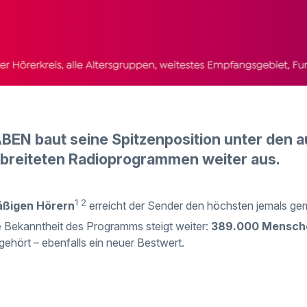
N baut seine Spitzenposition unter den au
breiteten Radioprogrammen weiter aus.
1 2
äßigen Hörern
erreicht der Sender den höchsten jemals ge
 Bekanntheit des Programms steigt weiter:
389.000 Mensch
hört – ebenfalls ein neuer Bestwert.