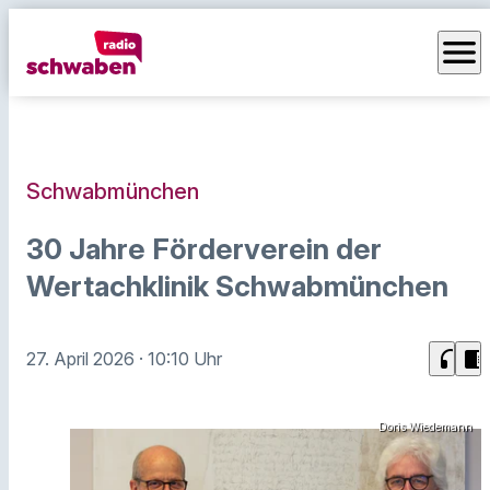
menu
Schwabmünchen
30 Jahre Förderverein der
Wertachklinik Schwabmünchen
headphones
chrome_reader_mode
27. April 2026
· 10:10 Uhr
Doris Wiedemann