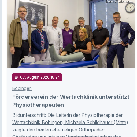
Doris Wiedemann
notes
07
. August 2026 18:24
Bobingen
Förderverein der Wertachklinik unterstützt
Physiotherapeuten
Bildunterschrift: Die Leiterin der Physiotherapie der
Wertachkinik Bobingen, Michaela Schildhauer (Mitte)
zeigte den beiden ehemaligen Orthopädie-