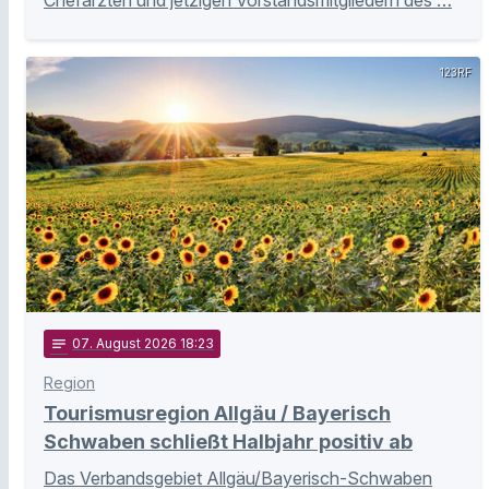
Chefärzten und jetzigen Vorstandsmitgliedern des …
123RF
notes
07
. August 2026 18:23
Region
Tourismusregion Allgäu / Bayerisch
Schwaben schließt Halbjahr positiv ab
Das Verbandsgebiet Allgäu/Bayerisch-Schwaben