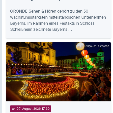
GRONDE Sehen & Hören gehört zu den 50
wachstumsstärksten mittelständischen Unternehmen
Bayerns. Im Rahmen eines Festakts in Schloss
Schleißheim zeichnete Bayerns …
Allgäuer Festwoche
notes
07
. August 2026 17:30