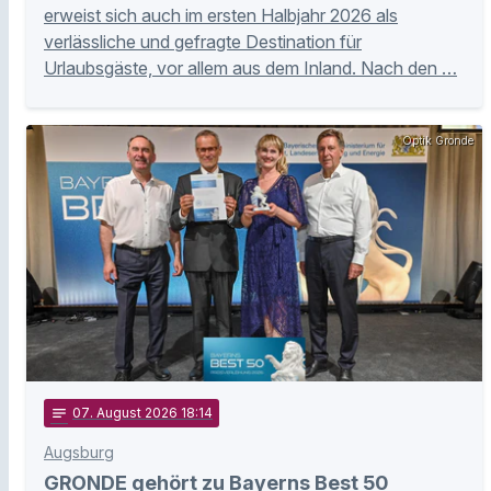
erweist sich auch im ersten Halbjahr 2026 als
verlässliche und gefragte Destination für
Urlaubsgäste, vor allem aus dem Inland. Nach den …
Optik Gronde
notes
07
. August 2026 18:14
Augsburg
GRONDE gehört zu Bayerns Best 50