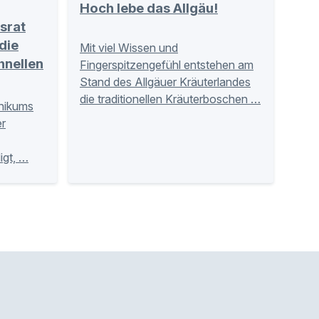
Hoch lebe das Allgäu!
srat
die
Mit viel Wissen und
hnellen
Fingerspitzengefühl entstehen am
Stand des Allgäuer Kräuterlandes
die traditionellen Kräuterboschen …
inikums
r
igt, …