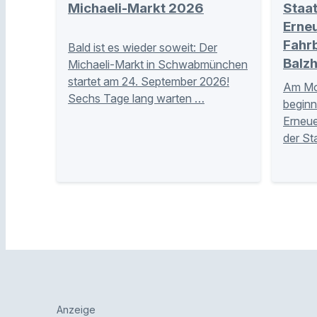
Michaeli-Markt 2026
Staa
Erne
Fahr
Bald ist es wieder soweit: Der
Balz
Michaeli-Markt in Schwabmünchen
startet am 24. September 2026!
Am Mon
Sechs Tage lang warten …
beginn
Erneue
der St
Anzeige