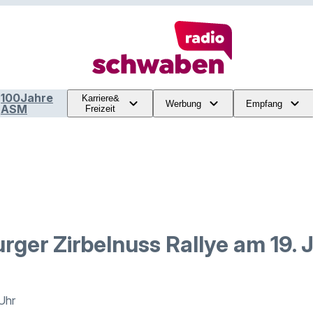
100Jahre
Karriere&
Werbung
Empfang
ASM
Freizeit
rger Zirbelnuss Rallye am 19. 
 Uhr