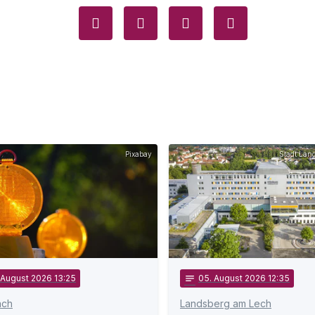
Pixabay
Stadt Lan
 August 2026 13:25
notes
05
. August 2026 12:35
ach
Landsberg am Lech