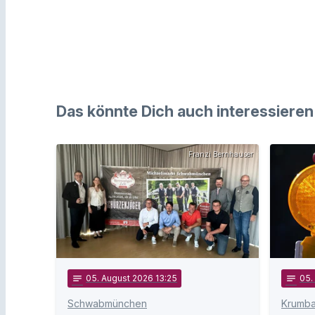
Das könnte Dich auch interessieren
Franzi Bernhauser
notes
05
. August 2026 13:25
notes
05
.
Schwabmünchen
Krumb