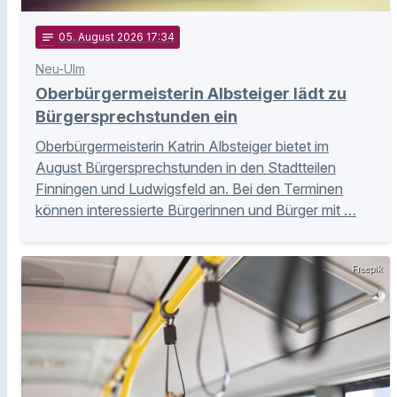
notes
05
. August 2026 17:34
Neu-Ulm
Oberbürgermeisterin Albsteiger lädt zu
Bürgersprechstunden ein
Oberbürgermeisterin Katrin Albsteiger bietet im
August Bürgersprechstunden in den Stadtteilen
Finningen und Ludwigsfeld an. Bei den Terminen
können interessierte Bürgerinnen und Bürger mit …
Freepik