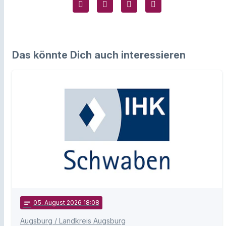
Das könnte Dich auch interessieren
notes
05
. August 2026 18:08
Augsburg / Landkreis Augsburg