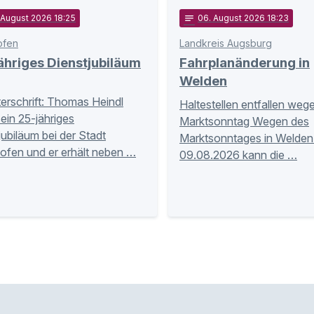
 August 2026 18:25
notes
06
. August 2026 18:23
ofen
Landkreis Augsburg
hriges Dienstjubiläum
Fahrplanänderung in
Welden
terschrift: Thomas Heindl
Haltestellen entfallen weg
sein 25-jähriges
Marktsonntag Wegen des
jubiläum bei der Stadt
Marktsonntages in Welde
ofen und er erhält neben …
09.08.2026 kann die …