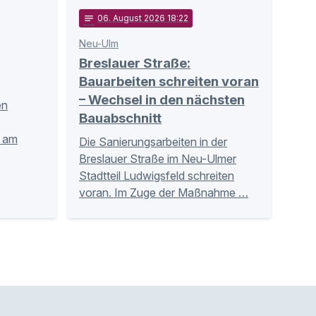
notes
06
. August 2026 18:22
Neu-Ulm
Breslauer Straße:
Bauarbeiten schreiten voran
– Wechsel in den nächsten
en
Bauabschnitt
n am
Die Sanierungsarbeiten in der
Breslauer Straße im Neu-Ulmer
Stadtteil Ludwigsfeld schreiten
voran. Im Zuge der Maßnahme …