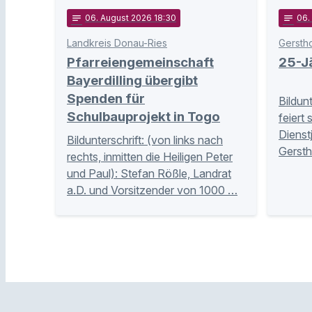
notes
06
. August 2026 18:30
notes
06
.
Landkreis Donau-Ries
Gersth
Pfarreiengemeinschaft
25-Jä
Bayerdilling übergibt
Spenden für
Bildun
Schulbauprojekt in Togo
feiert 
Dienst
Bildunterschrift: (von links nach
Gersth
rechts, inmitten die Heiligen Peter
und Paul): Stefan Rößle, Landrat
a.D. und Vorsitzender von 1000 …