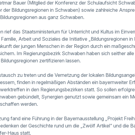
tmar Bauer (Mitglied der Konferenz der Schulaufsicht Schwa
r der Bildungsregionen in Schwaben) sowie zahlreiche Anspre
 Bildungsregionen aus ganz Schwaben.
n rief das Staatsministerium für Unterricht und Kultus im Ein
 Familie, Arbeit und Soziales die Initiative „Bildungsregionen in
 Zukunft der jungen Menschen in der Region durch ein maßgesch
ichern. Im Regierungsbezirk Schwaben haben sich seither alle
 Bildungsregionen zertifizieren lassen.
stausch zu treten und die Vernetzung der lokalen Bildungsange
rbessern, finden in regelmäßigen Abständen ein bayernweiter 
werktreffen in den Regierungsbezirken statt. So sollen erfolgr
hwaben gebündelt, Synergien genutzt sowie gemeinsam ein Me
schaffen werden.
zung fand eine Führung in der Bayernausstellung „Projekt Fre
Gedenken der Geschichte rund um die „Zwölf Artikel“ und die B
r-Haus statt.