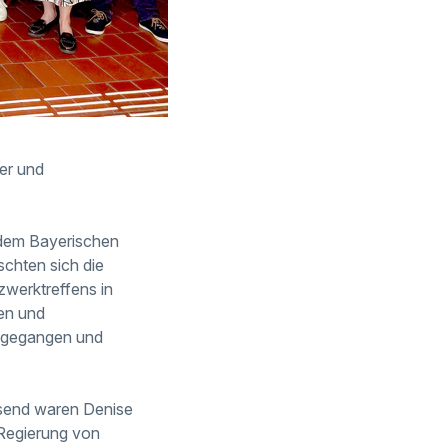
er und
 dem Bayerischen
schten sich die
zwerktreffens in
en und
angegangen und
esend waren Denise
(Regierung von