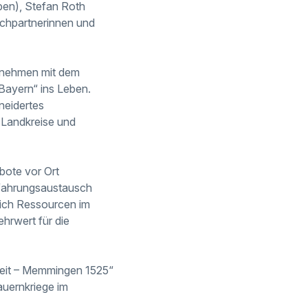
ben), Stefan Roth
chpartnerinnen und
vernehmen mit dem
 Bayern“ ins Leben.
neidertes
 Landkreise und
bote vor Ort
Erfahrungsaustausch
eich Ressourcen im
hrwert für die
iheit – Memmingen 1525“
auernkriege im