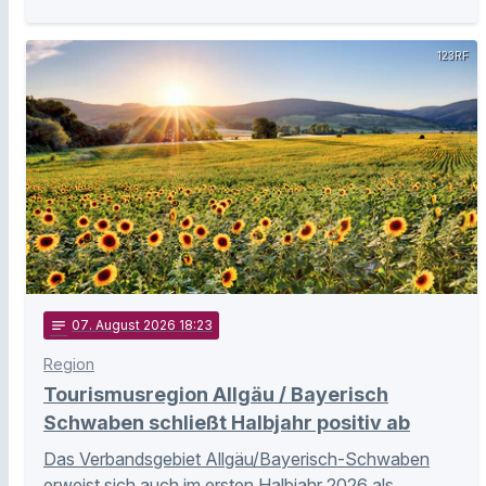
123RF
notes
07
. August 2026 18:23
Region
Tourismusregion Allgäu / Bayerisch
Schwaben schließt Halbjahr positiv ab
Das Verbandsgebiet Allgäu/Bayerisch-Schwaben
erweist sich auch im ersten Halbjahr 2026 als