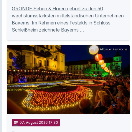
GRONDE Sehen & Hören gehört zu den 50
wachstumsstärksten mittelständischen Unternehmen
Bayerns. Im Rahmen eines Festakts in Schloss
Schleißheim zeichnete Bayerns …
Allgäuer Festwoche
notes
07
. August 2026 17:30