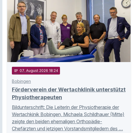
notes
07
. August 2026 18:24
Bobingen
Förderverein der Wertachklinik unterstützt
Physiotherapeuten
Bildunterschrift: Die Leiterin der Physiotherapie der
Wertachkinik Bobingen, Michaela Schildhauer (Mitte)
zeigte den beiden ehemaligen Orthopädie-
Chefärzten und jetzigen Vorstandsmitgliedern des …