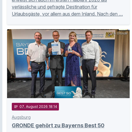
verlässliche und gefragte Destination für
Urlaubsgäste, vor allem aus dem Inland. Nach den …
Optik Gronde
notes
07
. August 2026 18:14
Augsburg
GRONDE gehört zu Bayerns Best 50