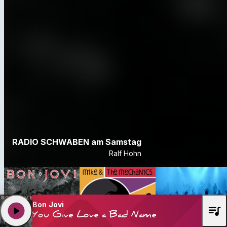
RADIO SCHWABEN am Samstag
Ralf Hohn
Bon Jovi
queue_music
play_arrow
You Give Love a Bad Name